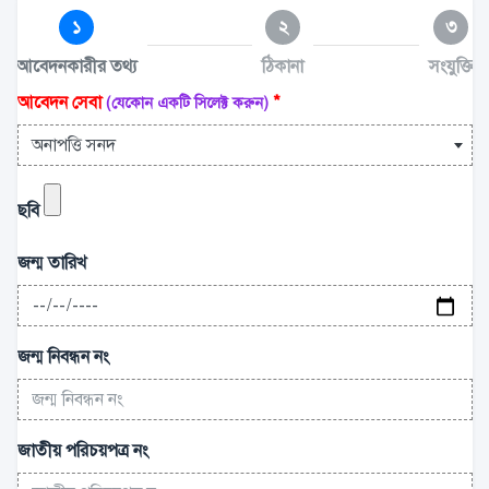
১
২
৩
আবেদনকারীর তথ্য
ঠিকানা
সংযুক্তি
আবেদন সেবা
*
(যেকোন একটি সিলেক্ট করুন)
অনাপত্তি সনদ
ছবি
জন্ম তারিখ
জন্ম নিবন্ধন নং
জাতীয় পরিচয়পত্র নং