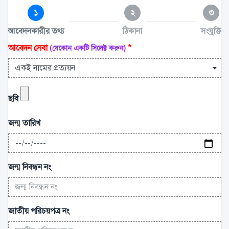
১
২
৩
আবেদনকারীর তথ্য
ঠিকানা
সংযুক্তি
আবেদন সেবা
*
(যেকোন একটি সিলেক্ট করুন)
একই নামের প্রত্যয়ন
ছবি
জন্ম তারিখ
জন্ম নিবন্ধন নং
জাতীয় পরিচয়পত্র নং