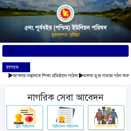
৫নং পূর্বধইর (পশ্চিম) ইউনিয়ন পরিষদ
মুরাদনগর, কুমিল্লা
স্বাগতম
আপনার সন্তানকে শিক্ষা প্রতিষ্ঠানে পাঠান
মাদক মুক্ত সমাজ গঠন করুন
আবর্
নাগরিক সেবা আবেদন
ট্রেড লাইসেন্স
প্রিমিসেস লাইসেন্স
ওয়ারিশ সনদপত্র